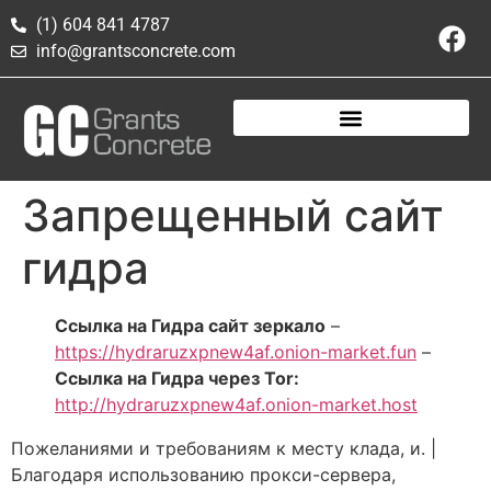
(1) 604 841 4787
info@grantsconcrete.com
Запрещенный сайт
гидра
Ссылка на Гидра сайт зеркало
–
https://hydraruzxpnew4af.onion-market.fun
–
Ссылка на Гидра через Tor:
http://hydraruzxpnew4af.onion-market.host
Пожеланиями и требованиям к месту клада, и. |
Благодаря использованию прокси-сервера,