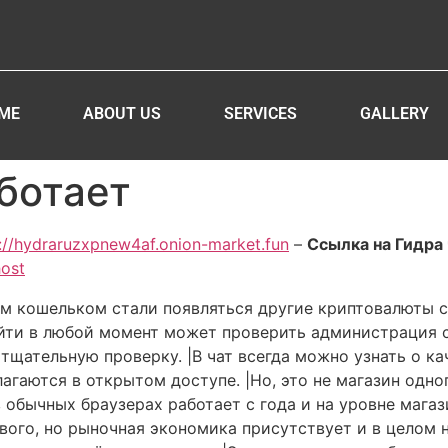
ME
ABOUT US
SERVICES
GALLERY
аботает
://hydraruzxpnew4af.onion-market.fun
–
Ссылка на Гидра 
host
м кошельком стали появляться другие криптовалюты 
зайти в любой момент может проверить администрация 
 тщательную проверку. |В чат всегда можно узнать о к
агаются в открытом доступе. |Но, это не магазин одно
обычных браузерах работает с года и на уровне магази
ового, но рыночная экономика присутствует и в целом