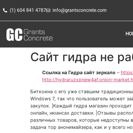
(1) 604 841 4787
info@grantsconcrete.com
HO
Сайт гидра не р
Ссылка на Гидра сайт зеркало
–
https
http://hydraruzxpnew4af.onion-market.
Биткоина с его уже ставшим традиционны
Windows 7, так что пользователь может 
закупок. |Каждый гидра магазин проходит
онлайн, нюансах доставки. |Отзывы распол
различных товаров, которые недоступны в 
задача тор анонимайзера, как и у всего н