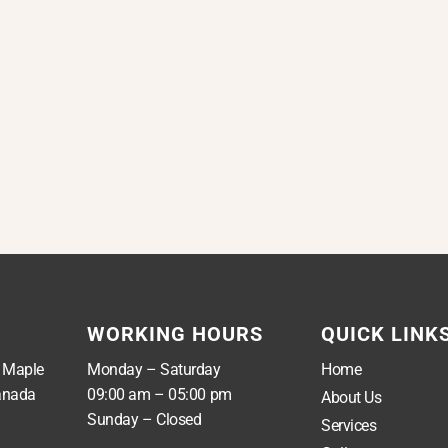
WORKING HOURS
QUICK LINK
, Maple
Monday – Saturday
Home
anada
09:00 am – 05:00 pm
About Us
Sunday – Closed
Services