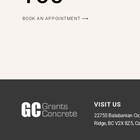
BOOK AN APPOINTMENT ⟶
VISIT US
22755 Balabanian Cir
Ridge, BC V2X 8Z5, C