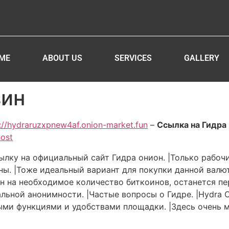
ME
ABOUT US
SERVICES
GALLERY
зин
://hydraruzxpnew4af.onion-market.fun
–
Ссылка на Гидра 
host
лку на официальный сайт Гидра онион. |Только рабочи
аны. |Тоже идеальный вариант для покупки данной вал
ен на необходимое количество биткоинов, останется пе
альной анонимности. |Частые вопросы о Гидре. |Hydra 
ыми функциями и удобствами площадки. |Здесь очень м