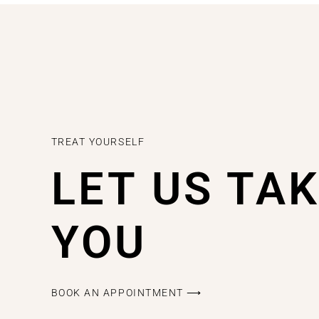
TREAT YOURSELF
LET US TA
YOU
BOOK AN APPOINTMENT ⟶