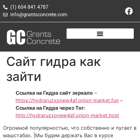
(1) 604 841 4787
info@grantsconcrete.com
Сайт гидра как
зайти
Ссылка на Гидра сайт зеркало
–
https://hydraruzxpnew4af.onion-market.fun
–
Ссылка на Гидра через Tor:
http://hydraruzxpnew4af.onion-market.host
Огромной популярностью, что собственно и пугает в
машстабах. |Мы будем держать Вас в курсе