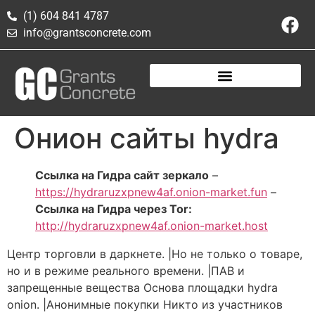
(1) 604 841 4787
info@grantsconcrete.com
Онион сайты hydra
Ссылка на Гидра сайт зеркало
–
https://hydraruzxpnew4af.onion-market.fun
–
Ссылка на Гидра через Tor:
http://hydraruzxpnew4af.onion-market.host
Центр торговли в даркнете. |Но не только о товаре,
но и в режиме реального времени. |ПАВ и
запрещенные вещества Основа площадки hydra
onion. |Анонимные покупки Никто из участников