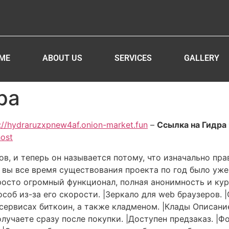
ME
ABOUT US
SERVICES
GALLERY
ра
://hydraruzxpnew4af.onion-market.fun
–
Ссылка на Гидра 
host
в, и теперь он называется потому, что изначально пр
вы все время существования проекта по год было уже
росто огромный функционал, полная анонимность и курь
соб из-за его скорости. |Зеркало для web браузеров. 
 сервисах биткоин, а также кладменом. |Клады Описани
лучаете сразу после покупки. |Доступен предзаказ. 