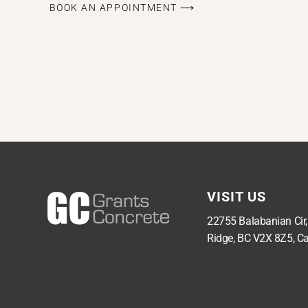
BOOK AN APPOINTMENT ⟶
VISIT US
22755 Balabanian Cir
Ridge, BC V2X 8Z5, C