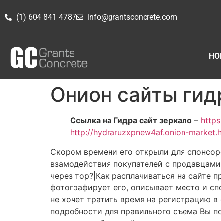
(1) 604 841 4787
info@grantsconcrete.com
HO
Онион сайты гид
Ссылка на Гидра сайт зеркало
–
https
http://hydraruzxpnew4af.onion-market.
Скором времени его открыли для спонсоро
взамодействия покупателей с продавцами 
через тор?|Как расплачиваться на сайте п
фотографирует его, описывает место и спо
не хочет тратить время на регистрацию в
подробности для правильного съема Вы по