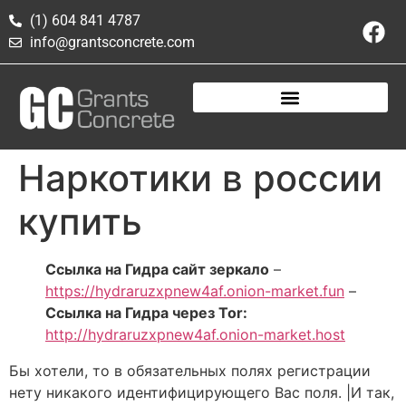
(1) 604 841 4787
info@grantsconcrete.com
Наркотики в россии
купить
Ссылка на Гидра сайт зеркало
–
https://hydraruzxpnew4af.onion-market.fun
–
Ссылка на Гидра через Tor:
http://hydraruzxpnew4af.onion-market.host
Бы хотели, то в обязательных полях регистрации
нету никакого идентифицирующего Вас поля. |И так,