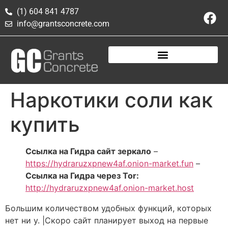
(1) 604 841 4787
info@grantsconcrete.com
Наркотики соли как
купить
Ссылка на Гидра сайт зеркало
–
https://hydraruzxpnew4af.onion-market.fun
–
Ссылка на Гидра через Tor:
http://hydraruzxpnew4af.onion-market.host
Большим количеством удобных функций, которых
нет ни у. |Скоро сайт планирует выход на первые