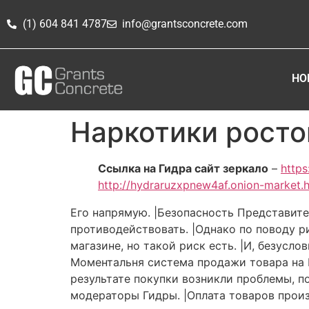
(1) 604 841 4787
info@grantsconcrete.com
HO
Наркотики росто
Ссылка на Гидра сайт зеркало
–
https
http://hydraruzxpnew4af.onion-market.
Его напрямую. |Безопасность Представите
противодействовать. |Однако по поводу ри
магазине, но такой риск есть. |И, безусло
Моментальня система продажи товара на Г
результате покупки возникли проблемы, п
модераторы Гидры. |Оплата товаров произ