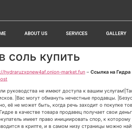
ME
ABOUT US
SERVICES
GALLERY
в соль купить
://hydraruzxpnew4af.onion-market.fun
–
Ссылка на Гидра 
host
ли руководства не имеют доступа к вашим услугам!|Та
сков. |Вас могут обмануть нечестные продавцы. |Безу
вно, её не может быть, когда речь заходит о покупке то
идре в качестве товара продавец получает свои деньги
окупатель имеет право инициировать спор, к котором
водится в крипте, и в самом низу страницы можно най