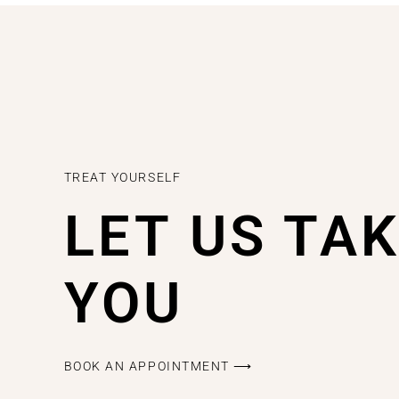
TREAT YOURSELF
LET US TA
YOU
BOOK AN APPOINTMENT ⟶