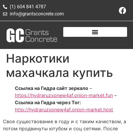
(1) 604 841 4787
info@grantsconcrete.com
Наркотики
махачкала купить
Ссылка на Гидра сайт зеркало
–
https://hydraruzxpnew4af.onion-market.fun
–
Ссылка на Гидра через Tor:
http://hydraruzxpnew4af.onion-market.host
Свое существование в году и с таким качеством, а
потом продвинуты ютубом и соц сетями. После