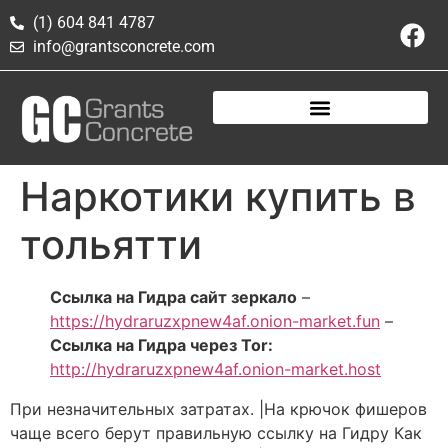
(1) 604 841 4787
info@grantsconcrete.com
Наркотики купить в
тольятти
Ссылка на Гидра сайт зеркало
–
https://hydraruzxpnew4af.onion-market.fun
–
Ссылка на Гидра через Tor:
http://hydraruzxpnew4af.onion-market.host
При незначительных затратах. |На крючок фишеров
чаще всего берут правильную ссылку на Гидру Как