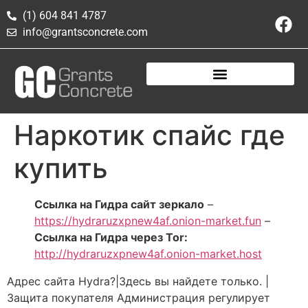
(1) 604 841 4787
info@grantsconcrete.com
Наркотик спайс где
купить
Ссылка на Гидра сайт зеркало
–
https://hydraruzxpnew4af.onion-market.fun
–
Ссылка на Гидра через Tor:
http://hydraruzxpnew4af.onion-market.host
Адрес сайта Hydra?|Здесь вы найдете только. |
Защита покупателя Администрация регулирует