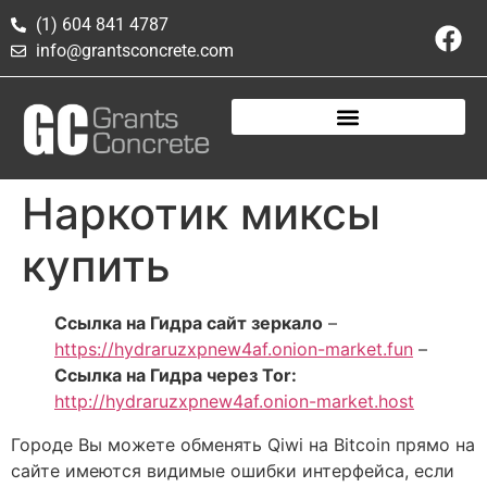
(1) 604 841 4787
info@grantsconcrete.com
Наркотик миксы
купить
Ссылка на Гидра сайт зеркало
–
https://hydraruzxpnew4af.onion-market.fun
–
Ссылка на Гидра через Tor:
http://hydraruzxpnew4af.onion-market.host
Городе Вы можете обменять Qiwi на Bitcoin прямо на
сайте имеются видимые ошибки интерфейса, если