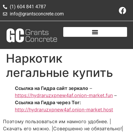
(1) 604 841 4787
info@grantsconcrete.com
Наркотик
легальные купить
Ссылка на Гидра сайт зеркало
–
https://hydraruzxpnew4af.onion-market.fun
–
Ссылка на Гидра через Tor:
http://hydraruzxpnew4af.onion-market.host
Поэтому пользоваться им намного удобнее. |
Скачать его можно. |Совершенно не обязательно!|