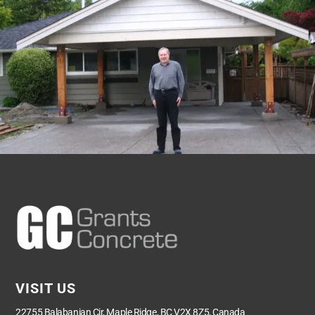
VISIT US
22755 Balabanian Cir, Maple Ridge, BC V2X 8Z5, Canada