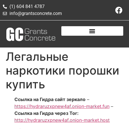
(1) 604 841 4787
info@grantsconcrete.com
Легальные
наркотики порошки
купить
Ссылка на Гидра сайт зеркало
–
https://hydraruzxpnew4af.onion-market.fun
–
Ссылка на Гидра через Tor:
http://hydraruzxpnew4af.onion-market.host