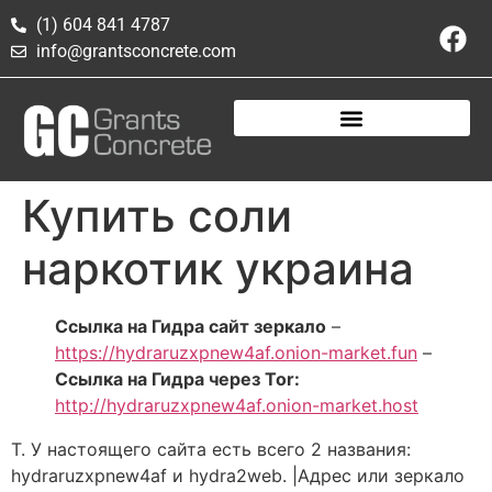
(1) 604 841 4787
info@grantsconcrete.com
Купить соли
наркотик украина
Ссылка на Гидра сайт зеркало
–
https://hydraruzxpnew4af.onion-market.fun
–
Ссылка на Гидра через Tor:
http://hydraruzxpnew4af.onion-market.host
Т. У настоящего сайта есть всего 2 названия:
hydraruzxpnew4af и hydra2web. |Адрес или зеркало