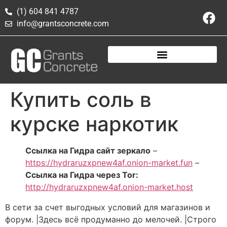
(1) 604 841 4787
info@grantsconcrete.com
Купить соль в
курске наркотик
Ссылка на Гидра сайт зеркало
–
https://hydraruzxpnew4af.onion-market.fun
–
Ссылка на Гидра через Tor:
http://hydraruzxpnew4af.onion-market.host
В сети за счет выгодных условий для магазинов и
форум. |Здесь всё продуманно до мелочей. |Строго