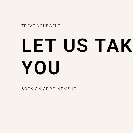
TREAT YOURSELF
LET US TA
YOU
BOOK AN APPOINTMENT ⟶