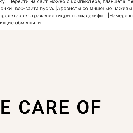
у. |Перейти на сайт можно с компьютера, планшета, тел
ейки” веб-сайта hydra. |Аферисты со мишенью наживы
 пролетарое отражение гидры полиадельфит. |Намерен
оящие обменники.
KE CARE OF