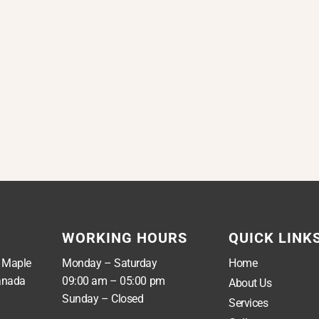
WORKING HOURS
QUICK LINK
, Maple
Monday – Saturday
Home
anada
09:00 am – 05:00 pm
About Us
Sunday – Closed
Services