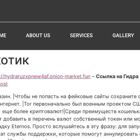
ME
ABOUT US
SERVICES
GALLERY
котик
://hydraruzxpnew4af.onion-market.fun
–
Ссылка на Гидра 
host
зин. |Чтобы не попасть на фейковые сайты сохраните 
нтернет. |Tor первоначально был военным проектом СШ
 еще более криптовалют!|Среди преимуществ кошелька
добавить в перечень валют собственный токен или мон
дку Eternos. Просто вслушайтесь в эту фразу: для за
ат службы поддержки, которые помогут аннулировать с