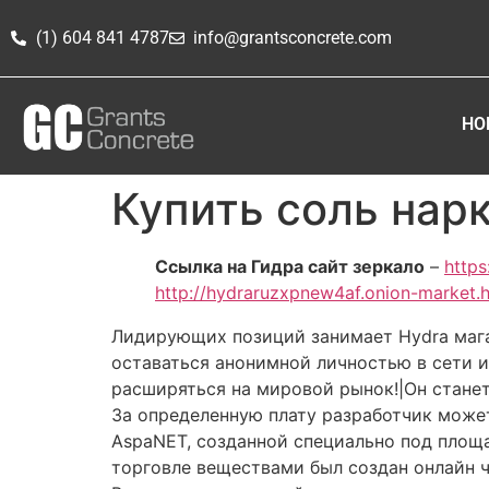
(1) 604 841 4787
info@grantsconcrete.com
HO
Купить соль нар
Ссылка на Гидра сайт зеркало
–
https
http://hydraruzxpnew4af.onion-market.
Лидирующих позиций занимает Hydra мага
оставаться анонимной личностью в сети и
расширяться на мировой рынок!|Он станет
За определенную плату разработчик может 
AspaNET, созданной специально под площа
торговле веществами был создан онлайн ч