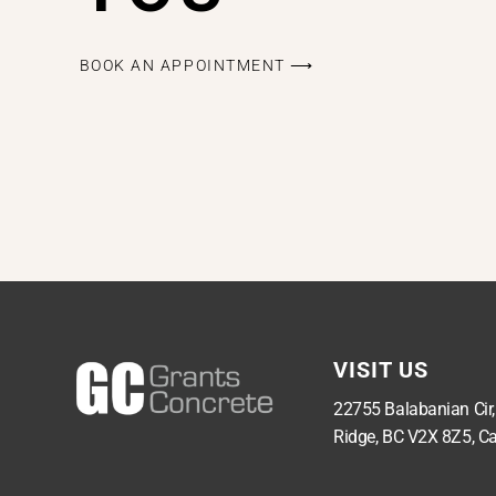
BOOK AN APPOINTMENT ⟶
VISIT US
22755 Balabanian Cir
Ridge, BC V2X 8Z5, C