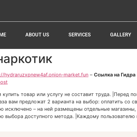
ME
ABOUT US
SERVICES
GALLERY
наркотик
://hydraruzxpnew4af.onion-market.fun
–
Ссылка на Гидра 
host
 купить товар или услугу не составит труда. |Перед п
за вам предложат 2 варианта на выбор: оплатить со св
ью исключено – на ней размещены отдельные магазины, 
ю выбора доступного метода. |Каждому пользователю 