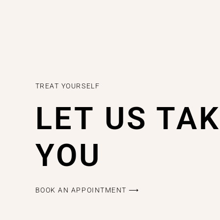
TREAT YOURSELF
LET US TA
YOU
BOOK AN APPOINTMENT ⟶