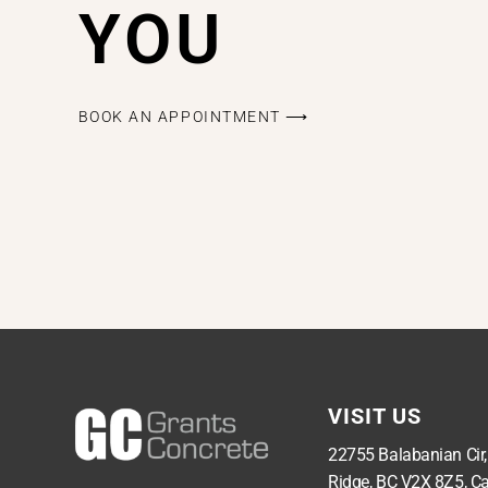
YOU
BOOK AN APPOINTMENT ⟶
VISIT US
22755 Balabanian Cir
Ridge, BC V2X 8Z5, C