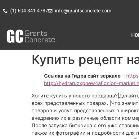
(1) 604 841 4787
info@grantsconcrete.com
HO
Купить рецепт н
Ссылка на Гидра сайт зеркало
–
https
http://hydraruzxpnew4af.onion-market.
Хотите купить у нового продавца?|Делайт
всех представленных товарах. |Что значи
товаров и услуг, представленных в широк
внедрению их в различные области коммер
После запуска биткоина с его уже ставш
также их фотографии и подробности для п