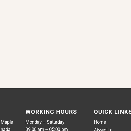
WORKING HOURS
QUICK LINK
, Maple
Monday – Saturday
Home
anada
09:00 am – 05:00 pm
About Us