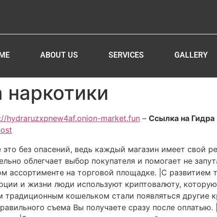
ME
ABOUT US
SERVICES
GALLERY
а наркотики
://hydraruzxpnew4af.onion-market.fun
–
Ссылка на Гидра 
host
е это без опасений, ведь каждый магазин имеет свой р
тельно облегчает выбор покупателя и помогает не запу
ом ассортименте на торговой площадке. |С развитием 
ции и жизни люди используют криптовалюту, которую п
им традиционным кошельком стали появляться другие 
равильного съема Вы получаете сразу после оплатыю. 