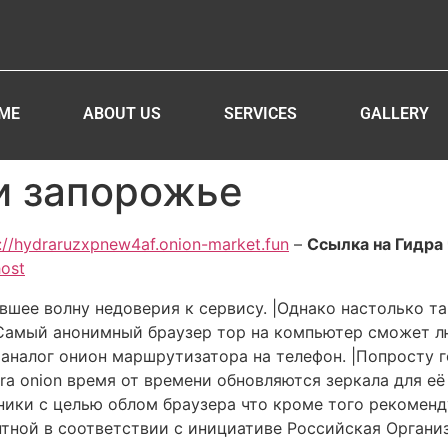
ME
ABOUT US
SERVICES
GALLERY
и запорожье
://hydraruzxpnew4af.onion-market.fun
–
Ссылка на Гидра 
host
авшее волну недоверия к сервису. |Однако настолько т
 |Самый анонимный браузер тор на компьютер сможет
ь аналог онион маршрутизатора на телефон. |Попросту г
dra onion время от времени обновляются зеркала для е
нники с целью облом браузера что кроме того рекоме
нтной в соответствии с инициативе Российская Орган