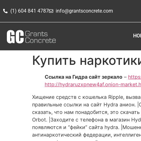
(1) 604 841 4787
info@grantsconcrete.com
HO
Купить наркотик
Ссылка на Гидра сайт зеркало
–
https
http://hydraruzxpnew4af.onion-market.
Хищение средств с кошелька Ripple, вызв
правильные ссылки на сайт Hydra анион.
сказать, что нам понадобится, это скачат
Orbot. |Заходите с телефона в магазин Hy
появляются и “фейки” сайта hydra. |Моше
антинаркотический федерации, интеллиге