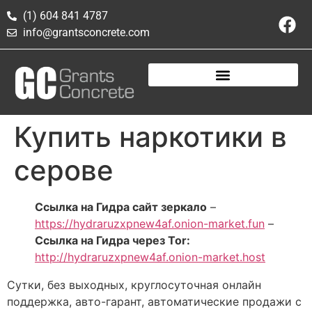
(1) 604 841 4787
info@grantsconcrete.com
Купить наркотики в
серове
Ссылка на Гидра сайт зеркало
–
https://hydraruzxpnew4af.onion-market.fun
–
Ссылка на Гидра через Tor:
http://hydraruzxpnew4af.onion-market.host
Сутки, без выходных, круглосуточная онлайн
поддержка, авто-гарант, автоматические продажи с