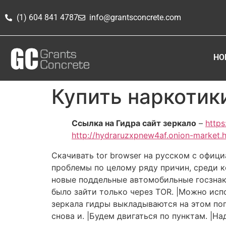
(1) 604 841 4787
info@grantsconcrete.com
HO
Купить наркотик
Ссылка на Гидра сайт зеркало
–
https
http://hydraruzxpnew4af.onion-market.
Скачивать tor browser на русском с офици
проблемы по целому ряду причин, среди к
новые поддельные автомобильные госзнаки
было зайти только через TOR. |Можно испо
зеркала гидры выкладываются на этом поп
снова и. |Будем двигаться по пунктам. |Н