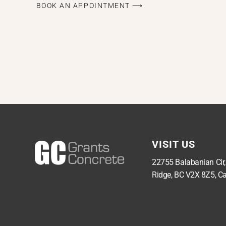
BOOK AN APPOINTMENT ⟶
VISIT US
22755 Balabanian Cir
Ridge, BC V2X 8Z5, C