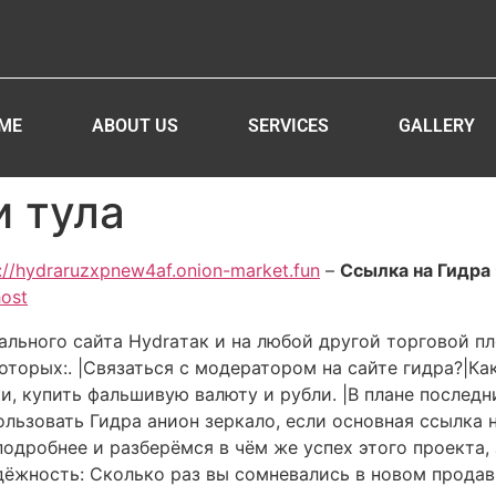
ME
ABOUT US
SERVICES
GALLERY
и тула
://hydraruzxpnew4af.onion-market.fun
–
Ссылка на Гидра 
host
ального сайта Hydraтак и на любой другой торговой п
оторых:. |Связаться с модератором на сайте гидра?|Ка
, купить фальшивую валюту и рубли. |В плане послед
льзовать Гидра анион зеркало, если основная ссылка н
одробнее и разберёмся в чём же успех этого проекта,
адёжность: Сколько раз вы сомневались в новом продав