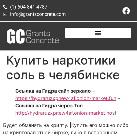
(1) 604 841 4787
info@grantsconcrete.com
Купить наркотики
соль в челябинске
Ссылка на Гидра сайт зеркало
–
https://hydraruzxpnew4af.onion-market.fun
–
Ссылка на Гидра через Tor:
http://hydraruzxpnew4af.onion-market.host
Будет обменять на крипту. |Купить его можно либо
на криптовалютной бирже, либо в встроенном