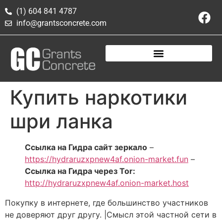
(1) 604 841 4787
info@grantsconcrete.com
Купить наркотики
шри ланка
Ссылка на Гидра сайт зеркало
–
https://hydraruzxpnew4af.onion-market.fun
–
Ссылка на Гидра через Tor:
http://hydraruzxpnew4af.onion-market.host
Покупку в интернете, где большинство участников
не доверяют друг другу. |Смысл этой частной сети в