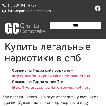
(1) 604 841 4787
info@grantsconcrete.com
Купить легальные
наркотики в спб
Ссылка на Гидра сайт зеркало
–
https://hydraruzxpnew4af.onion-market.fun
–
Ссылка на Гидра через Tor:
http://hydraruzxpnew4af.onion-market.host
Как власти ничего не могут отследить участников
сделки. |Далеко не все они проверены и ведут на