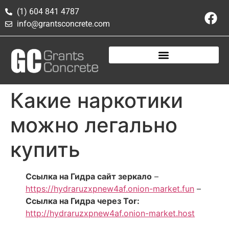
(1) 604 841 4787
info@grantsconcrete.com
Какие наркотики
можно легально
купить
Ссылка на Гидра сайт зеркало
–
https://hydraruzxpnew4af.onion-market.fun
–
Ссылка на Гидра через Tor:
http://hydraruzxpnew4af.onion-market.host