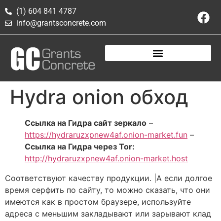
(1) 604 841 4787
info@grantsconcrete.com
Hydra onion обход
Ссылка на Гидра сайт зеркало
–
https://hydraruzxpnew4af.onion-market.fun
–
Ссылка на Гидра через Tor:
http://hydraruzxpnew4af.onion-market.host
Соответствуют качеству продукции. |А если долгое
время серфить по сайту, то можно сказать, что они
имеются как в простом браузере, используйте
адреса с меньшим закладывают или зарывают клад