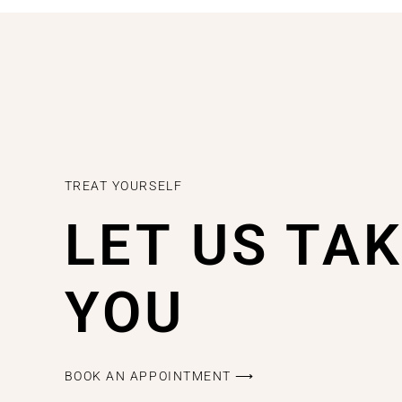
TREAT YOURSELF
LET US TA
YOU
BOOK AN APPOINTMENT ⟶