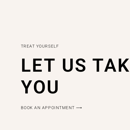
TREAT YOURSELF
LET US TA
YOU
BOOK AN APPOINTMENT ⟶