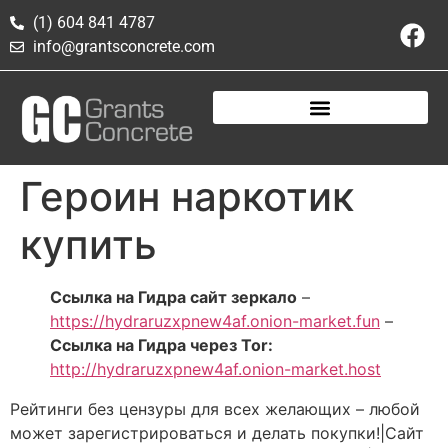
(1) 604 841 4787
info@grantsconcrete.com
Героин наркотик
купить
Ссылка на Гидра сайт зеркало
–
https://hydraruzxpnew4af.onion-market.fun
–
Ссылка на Гидра через Tor:
http://hydraruzxpnew4af.onion-market.host
Рейтинги без цензуры для всех желающих – любой
может зарегистрироваться и делать покупки!|Сайт