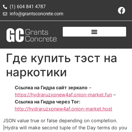
(1) 604 841 4787
info@grantsconcrete.com
Где купить тэст на
наркотики
Ссылка на Гидра сайт зеркало
–
https://hydraruzxpnew4af.onion-market.fun
–
Ссылка на Гидра через Tor:
http://hydraruzxpnew4af.onion-market.host
JSON value true or false depending on completion.
|Hydra will make second tuple of the Day terms do you