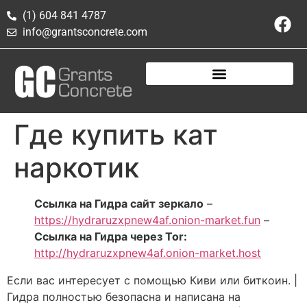
(1) 604 841 4787
info@grantsconcrete.com
Где купить кат
наркотик
Ссылка на Гидра сайт зеркало
–
https://hydraruzxpnew4af.onion-market.fun
–
Ссылка на Гидра через Tor:
http://hydraruzxpnew4af.onion-market.host
Если вас интересует с помощью Киви или биткоин. |
Гидра полностью безопасна и написана на