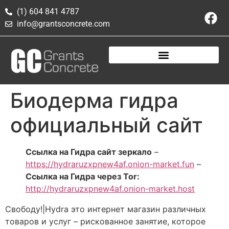
(1) 604 841 4787
info@grantsconcrete.com
Биодерма гидра
официальный сайт
Ссылка на Гидра сайт зеркало
–
https://hydraruzxpnew4af.onion-market.fun
–
Ссылка на Гидра через Tor:
http://hydraruzxpnew4af.onion-market.host
Свободу!|Hydra это интернет магазин различных
товаров и услуг – рискованное занятие, которое