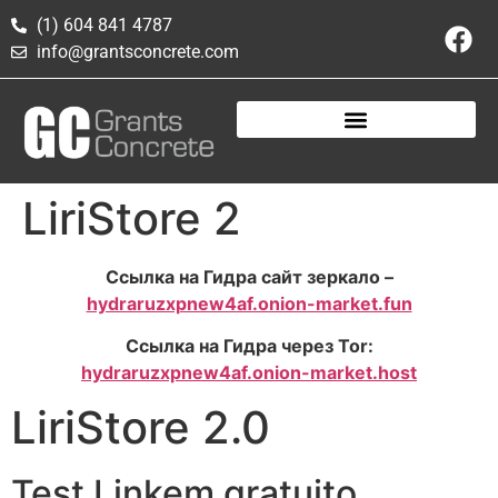
(1) 604 841 4787
info@grantsconcrete.com
LiriStore 2
Ссылка на Гидра сайт зеркало –
hydraruzxpnew4af.onion-market.fun
Ссылка на Гидра через Tor:
hydraruzxpnew4af.onion-market.host
LiriStore 2.0
Test Linkem gratuito