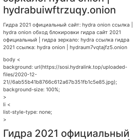
hydrabuiwftrzuqy.onion
Гидра 2021 официальный сайт: hydra onion ссылка |
hydra onion обход блокировки гидра сайт 2021
официальный | гидра зеркало: hydra ссылка гидра
2021 ссылка: hydra onion | hydraum7vqtajfz5.onion
body <
background: url(https://sosi.hydralink.top/uploaded-
files/2020-12-
21//6ab55b41b8766c612a67b351fb1c5e85.jpg);
background-size: 100%;
>
li <
list-style-type: none;
>
Гидра 2021 официальный