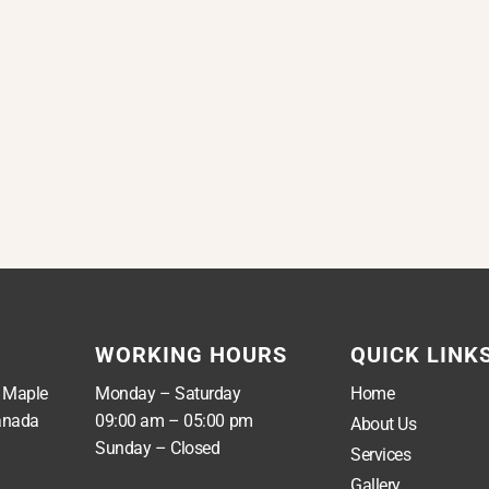
WORKING HOURS
QUICK LINK
, Maple
Monday – Saturday
Home
anada
09:00 am – 05:00 pm
About Us
Sunday – Closed
Services
Gallery