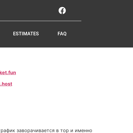
ESTIMATES
FAQ
ket.fun
.host
рафик заворачивается в тор и именно