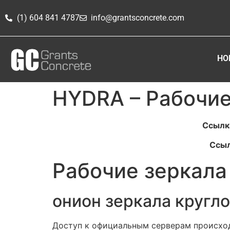
(1) 604 841 4787
info@grantsconcrete.com
HO
HYDRA – Рабочие
Ссылка
Ссыл
Рабочие зеркала
онион зеркала кругл
Доступ к официальным серверам происход