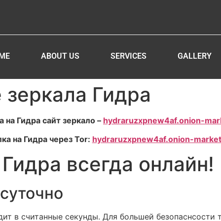
ME
ABOUT US
SERVICES
GALLERY
 зеркала Гидра
 на Гидра сайт зеркало –
hydraruzxpnew4af.onion-mar
ка на Гидра через Tor:
hydraruzxpnew4af.onion-market
 Гидра всегда онлайн!
осуточно
ит в считанные секунды. Для большей безопаснсости т