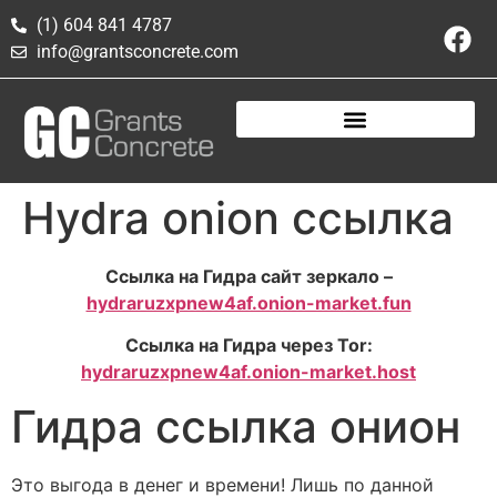
(1) 604 841 4787
info@grantsconcrete.com
Hydra onion ссылка
Ссылка на Гидра сайт зеркало –
hydraruzxpnew4af.onion-market.fun
Ссылка на Гидра через Tor:
hydraruzxpnew4af.onion-market.host
Гидра ссылка онион
Это выгода в денег и времени! Лишь по данной