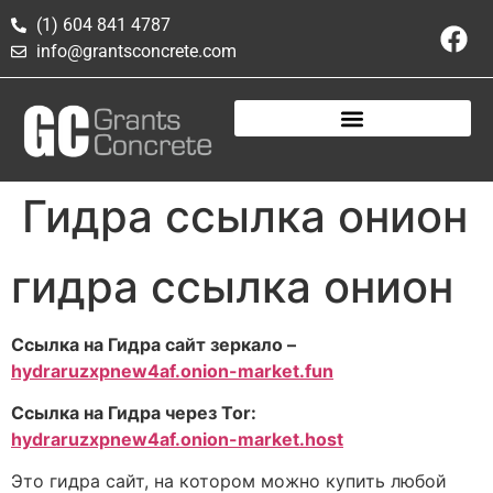
(1) 604 841 4787
info@grantsconcrete.com
Гидра ссылка онион
гидра ссылка онион
Ссылка на Гидра сайт зеркало –
hydraruzxpnew4af.onion-market.fun
Ссылка на Гидра через Tor:
hydraruzxpnew4af.onion-market.host
Это гидра сайт, на котором можно купить любой