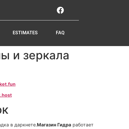
ESTIMATES
FAQ
ны и зеркала
ket.fun
.host
ок
дка в даркнете.
Магазин Гидра
работает