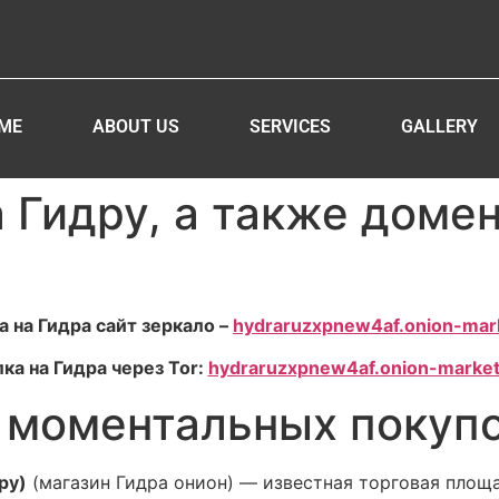
ME
ABOUT US
SERVICES
GALLERY
 Гидру, а также доме
 на Гидра сайт зеркало –
hydraruzxpnew4af.onion-mar
ка на Гидра через Tor:
hydraruzxpnew4af.onion-market
 моментальных покуп
ру)
(магазин Гидра онион) — известная торговая площа