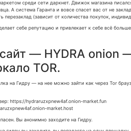
аркетом среди сети даркнет. Движок магазина писался
ца. А система Гаранта и вовсе спасет вас от не закла
ть перезаклад (зависит от количества покупок, индивид
делает себе репутацию и привлекает к себе всё больше
сайт — HYDRA onion —
ркало TOR.
ка на Гидру — на нее можно зайти как через Tor брауз
р: https://hydraruzxpnew4af.onion-market.fun
raruzxpnew4af.onion-market.host
асен. Вы анонимно заходите на Гидру.
на гидру вы заходите, вы попадаете на одну площадку, 