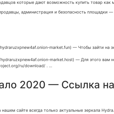
одавцов которые дают возможность купить товар как м
родавцы, администрация и безопасность площадки — э
//hydraruzxpnew4af.onion-market.fun) — Чтобы зайти на
://hydraruzxpnew4af.onion-market.host) — Для этого ва
oject.org/ru/download/ . …
кало 2020 — Ссылка на
На нашем сайте всегда только актуальные зеркала Hydr