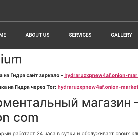
ME
ABOUT US
SERVICES
GALLERY
dium
 на Гидра сайт зеркало –
hydraruzxpnew4af.onion-mar
ка на Гидра через Tor:
hydraruzxpnew4af.onion-market
оментальный магазин 
on com
рый работает 24 часа в сутки и обслуживает своих кл