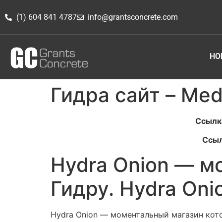
(1) 604 841 4787
info@grantsconcrete.com
HO
Гидра сайт – Me
Ссылка
Ссыл
Hydra Onion — м
Гидру. Hydra Oni
Hydra Onion — моментальный магазин кото